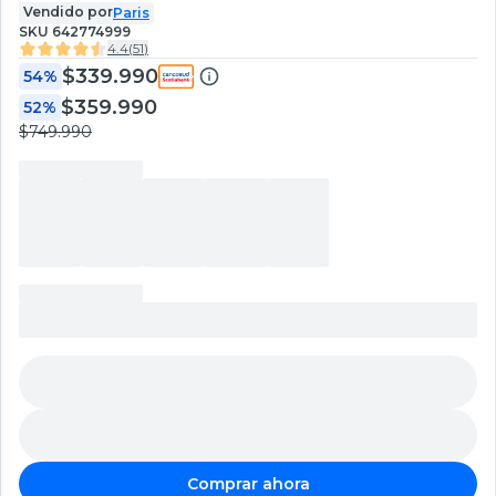
Vendido por
Paris
SKU
642774999
4.4
(
51
)
$339.990
54%
$359.990
52%
$749.990
Comprar ahora