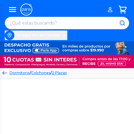
Entregar en Las Condes
Dormitorio
/
Colchones
/
2 Plazas