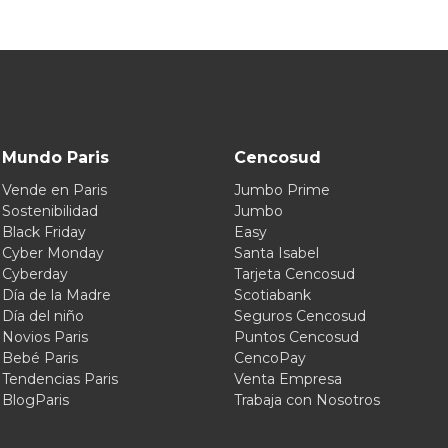
Mundo Paris
Cencosud
Vende en Paris
Jumbo Prime
Sostenibilidad
Jumbo
Black Friday
Easy
Cyber Monday
Santa Isabel
Cyberday
Tarjeta Cencosud
Día de la Madre
Scotiabank
Día del niño
Seguros Cencosud
Novios Paris
Puntos Cencosud
Bebé Paris
CencoPay
Tendencias Paris
Venta Empresa
BlogParis
Trabaja con Nosotros