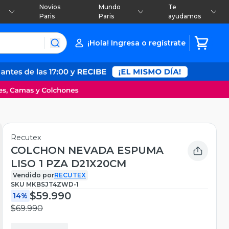
Novios
Mundo
Te
Paris
Paris
ayudamos
¡Hola! Ingresa o regístrate
Recutex
COLCHON NEVADA ESPUMA
LISO 1 PZA D21X20CM
Vendido por
RECUTEX
SKU
MKBSJT4ZWD-1
$59.990
14%
$69.990