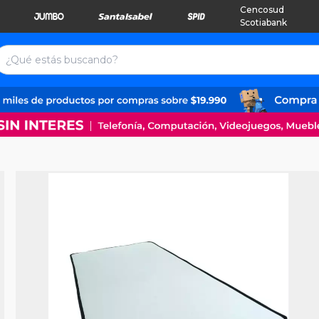
Cencosud
Scotiabank