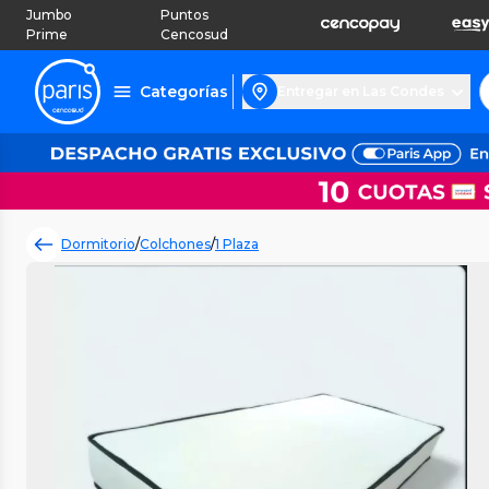
Jumbo
Puntos
Prime
Cencosud
Categorías
Entregar en Las Condes
Dormitorio
/
Colchones
/
1 Plaza