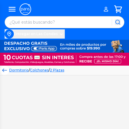
Entregar en Las Condes
Dormitorio
/
Colchones
/
2 Plazas