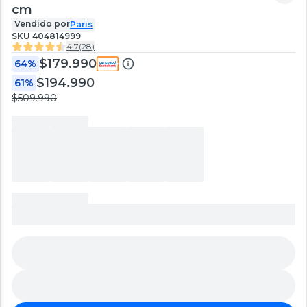
cm
Vendido por
Paris
SKU
404814999
4.7
(
28
)
$179.990
64%
$194.990
61%
$509.990