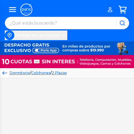
Entregar en Las Condes
Dormitorio
/
Colchones
/
2 Plazas