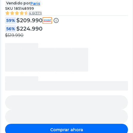
Vendido por
Paris
SKU
185148999
4.6
(
371
)
$209.990
59%
$224.990
56%
$519.990
Comprar ahora