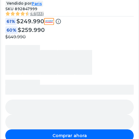
Vendido por
Paris
SKU
892847999
4.6
(
133
)
$249.990
61%
$259.990
60%
$649.990
Comprar ahora