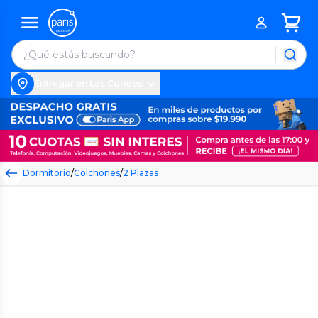
Entregar en Las Condes
Dormitorio
/
Colchones
/
2 Plazas