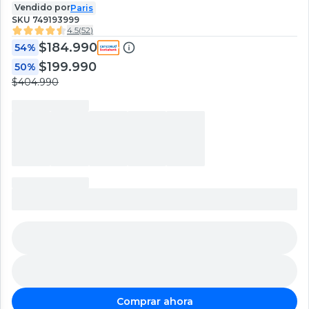
Vendido por
Paris
SKU
749193999
4.5
(
52
)
$184.990
54%
$199.990
50%
$404.990
Comprar ahora