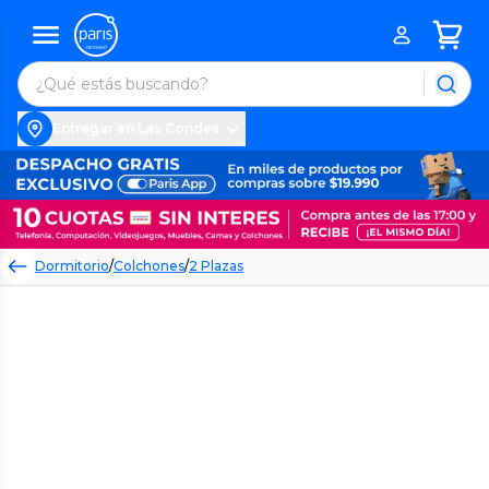
Entregar en Las Condes
Dormitorio
/
Colchones
/
2 Plazas