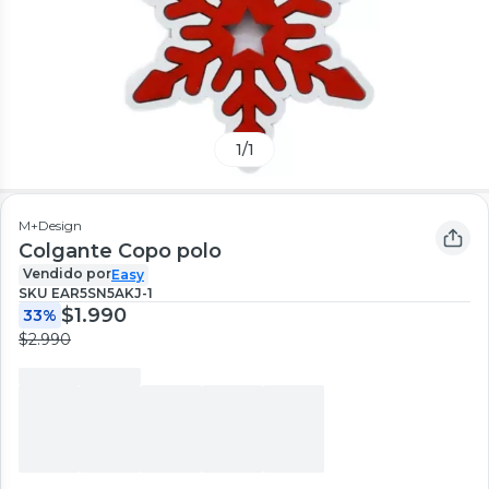
1
/
1
M+Design
Colgante Copo polo
Vendido por
Easy
SKU
EAR5SN5AKJ-1
$1.990
33%
$2.990