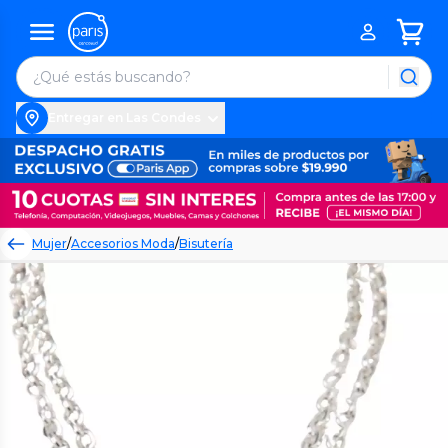
Entregar en Las Condes
Mujer
/
Accesorios Moda
/
Bisutería