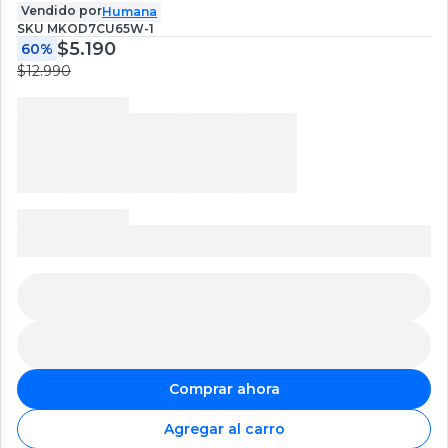
Vendido por
Humana
SKU
MKOD7CU65W-1
$5.190
60%
$12.990
Comprar ahora
Agregar al carro