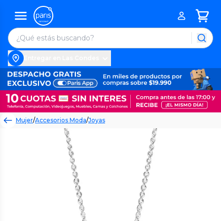
Entregar en Las Condes
Mujer
/
Accesorios Moda
/
Joyas