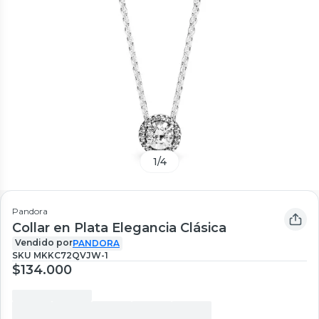
1
/
4
Pandora
Collar en Plata Elegancia Clásica
Vendido por
PANDORA
SKU
MKKC72QVJW-1
$134.000