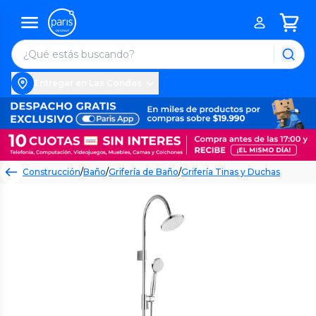
Entregar en Las Condes
Construcción
/
Baño
/
Grifería de Baño
/
Grifería Tinas y Duchas