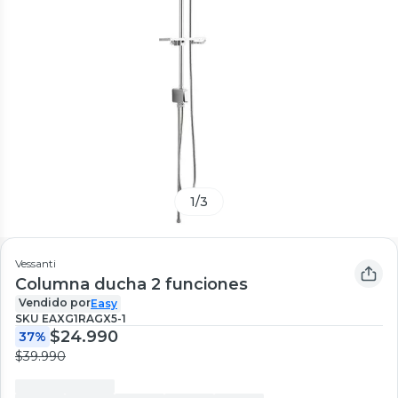
1
/
3
Vessanti
Columna ducha 2 funciones
Vendido por
Easy
SKU
EAXG1RAGX5-1
$24.990
37%
$39.990