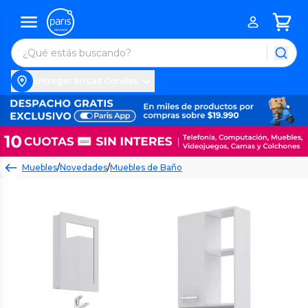
Entregar en Las Condes
Muebles
/
Novedades
/
Muebles de Baño