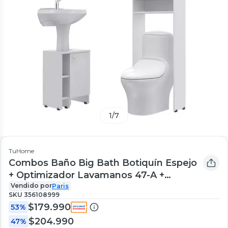
1
/
7
TuHome
Combos Baño Big Bath Botiquín Espejo
+ Optimizador Lavamanos 47-A +
Armario Optimizador
Vendido por
Paris
SKU
356108999
$179.990
53%
$204.990
47%