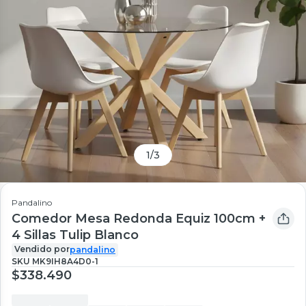
1
/
3
Pandalino
Comedor Mesa Redonda Equiz 100cm +
4 Sillas Tulip Blanco
Vendido por
pandalino
SKU
MK9IH8A4D0-1
$338.490