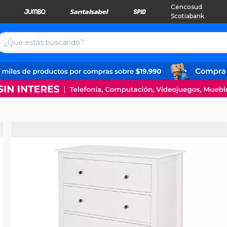
Cencosud
Scotiabank