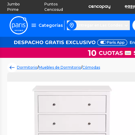
Jumbo
Puntos
Prime
Cencosud
Categorías
Entregar en Las Condes
Dormitorio
/
Muebles de Dormitorio
/
Cómodas