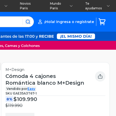
Novios
Mundo
Te
Paris
Paris
ayudamos
¡Hola! Ingresa o regístrate
M+Design
Cómoda 4 cajones
Romántica blanco M+Design
Vendido por
Easy
SKU
EAE35A3T67-1
$109.990
8%
$119.990