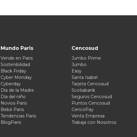
Mundo Paris
Cencosud
Vende en Paris
Jumbo Prime
Sostenibilidad
Jumbo
Black Friday
Easy
Cyber Monday
Santa Isabel
Cyberday
Tarjeta Cencosud
Día de la Madre
Scotiabank
Día del niño
Seguros Cencosud
Novios Paris
Puntos Cencosud
Bebé Paris
CencoPay
Tendencias Paris
Venta Empresa
BlogParis
Trabaja con Nosotros