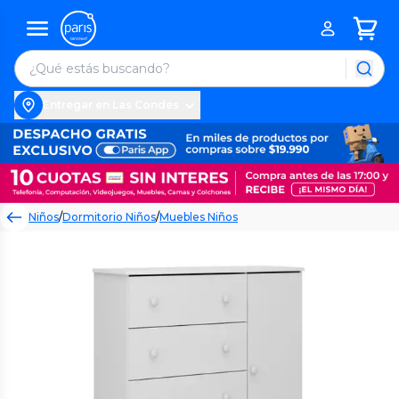
Entregar en Las Condes
Niños
/
Dormitorio Niños
/
Muebles Niños