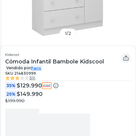
1
/
2
Kidscool
Cómoda Infantil Bambole Kidscool
Vendido por
Paris
SKU
214830999
3
(
1
)
$129.990
35%
$149.990
25%
$199.990