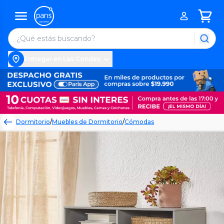
Entregar en Las Condes
Dormitorio
/
Muebles de Dormitorio
/
Cómodas