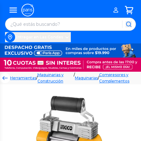
Entregar en Las Condes
Maquinarias y
/
Compresores y
Herramientas
/
Maquinarias
/
Construcción
Complementos