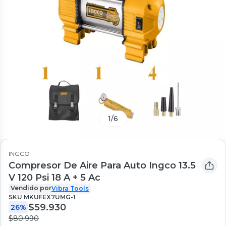
1
/
6
INGCO
Compresor De Aire Para Auto Ingco 13.5
V 120 Psi 18 A + 5 Ac
Vendido por
Vibra Tools
SKU
MKUFEX7UMG-1
$59.930
26%
$80.990