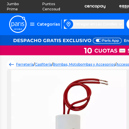
Jumbo
Puntos
Prime
Cencosud
Categorías
Entregar en Las Condes
Ferretería
/
Gasfitería
/
Bombas, Motobombas y Accesorios
/
Acceso