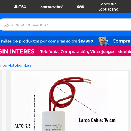
Cencosud
Scotiabank
rios Motobombas