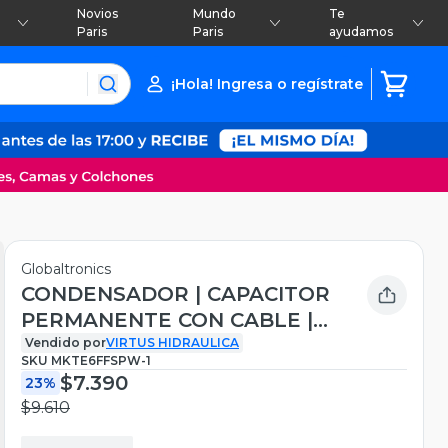
Novios
Mundo
Te
Paris
Paris
ayudamos
¡Hola! Ingresa o regístrate
Globaltronics
CONDENSADOR | CAPACITOR
PERMANENTE CON CABLE |
30 UF | 450VAC | 50/60 HZ
Vendido por
VIRTUS HIDRAULICA
SKU
MKTE6FFSPW-1
$7.390
23%
$9.610