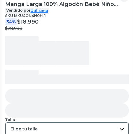
Manga Larga 100% Algodón Bebé Niño
Tedmimak Jumper Adorable Puppy
Vendido por
Utilísimo
SKU
MKU4ON4N0H-1
$18.990
34%
$28.990
Talla