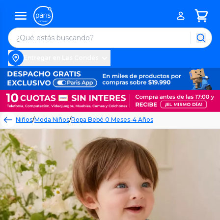
Entregar en Las Condes
Niños
/
Moda Niños
/
Ropa Bebé 0 Meses-4 Años