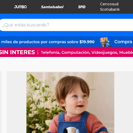
Cencosud
Scotiabank