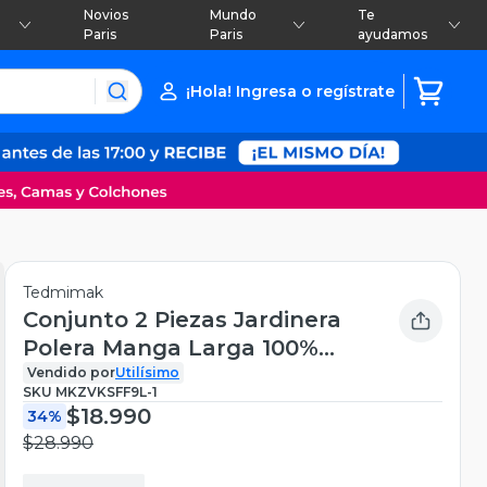
Novios
Mundo
Te
Paris
Paris
ayudamos
¡Hola! Ingresa o regístrate
Tedmimak
Conjunto 2 Piezas Jardinera
Polera Manga Larga 100%
Algodón Tedmimak Jumper
Vendido por
Utilísimo
SKU
MKZVKSFF9L-1
Bebé Niño Adorable Puppy
$18.990
34%
$28.990