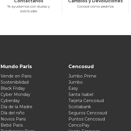
Contáctanos
Cambios y Devoluciones
Te ayudamos con dudas y
Conoce cómo pedirlos
solicitudes
Mundo Paris
Cencosud
Vende en Paris
Jumbo Prime
Sostenibilidad
Jumbo
Black Friday
Easy
Cyber Monday
Santa Isabel
Cyberday
Tarjeta Cencosud
Día de la Madre
Scotiabank
Día del niño
Seguros Cencosud
Novios Paris
Puntos Cencosud
Bebé Paris
CencoPay