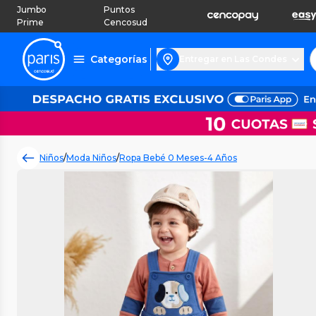
Jumbo
Puntos
Prime
Cencosud
Categorías
Entregar en Las Condes
Niños
/
Moda Niños
/
Ropa Bebé 0 Meses-4 Años