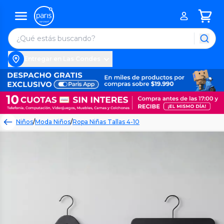
Entregar en Las Condes
Niños
/
Moda Niños
/
Ropa Niñas Tallas 4-10