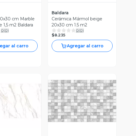
Baldara
20x30 cm Marble
Cerámica Mármol beige
ge 1,5 m2 Baldara
20x30 cm 1.5 m2
0
(
0
)
0
(
0
)
$8.235
egar al carro
Agregar al carro
ista Previa
Vista Previa