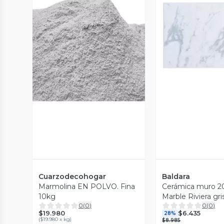
Vista P
Vista Previa
Cuarzodecohogar
Baldara
Marmolina EN POLVO. Fina
Cerámica muro 2
10kg
Marble Riviera gri
0
(
0
)
0
(
0
)
Baldara
$19.980
$6.435
28%
(
$19.980 x kg
)
$8.985