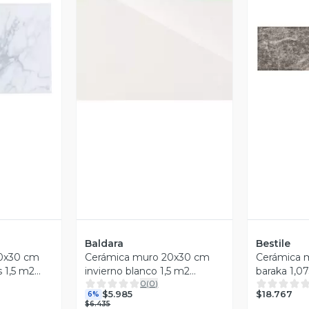
revia
Vista Previa
V
Baldara
Bestile
0x30 cm
Cerámica muro 20x30 cm
Cerámica m
s 1,5 m2
invierno blanco 1,5 m2
baraka 1,07
0
(
0
)
Baldara
$18.767
$5.985
6%
$6.435