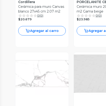
Cordillera
PORCELANITE C
Cerámica para muro Canvas
Cerámica muro 20
blanco 27x45 cm 2.07 m2
m2 Gama beige
0
(
0
)
0
(
0
)
$20.679
$23.985
Agregar al carro
Agregar a
Vista Previa
Vista P