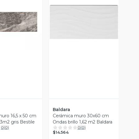
ista Previa
Vista Previa
Baldara
uro 16,5 x 50 cm
Cerámica muro 30x60 cm
3m2 gris Bestile
Ondas brillo 1,62 m2 Baldara
0
(
0
)
0
(
0
)
$14.564