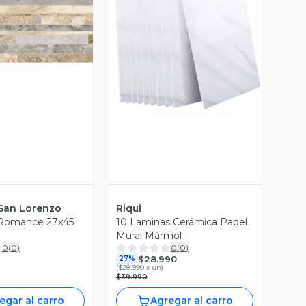
ista Previa
Vista Previa
San Lorenzo
Riqui
 Romance 27x45
10 Laminas Cerámica Papel
Mural Mármol
0
(
0
)
0
(
0
)
$28.990
27%
(
$28.990 x un
)
$39.990
egar al carro
Agregar al carro