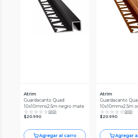
Vista Previa
Vista P
Atrim
Atrim
Guardacanto Quad
Guardacanto Qua
10x10mmx2.5m negro mate
10x10mmx2.5m or
0
(
0
)
0
(
0
)
$20.990
$20.990
Agregar al carro
Agregar a