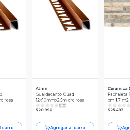
revia
Vista Previa
V
Atrim
Cerámica 
d
Guardacanto Quad
Fachaleta
o rosa
12x10mmx2.5m oro rosa
cm 1.7 m2
0
(
0
)
$20.990
$25.483
l carro
Agregar al carro
Agr