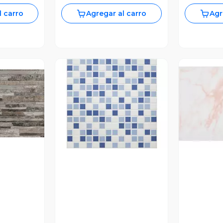
l carro
Agregar al carro
Agr
revia
Vista Previa
V