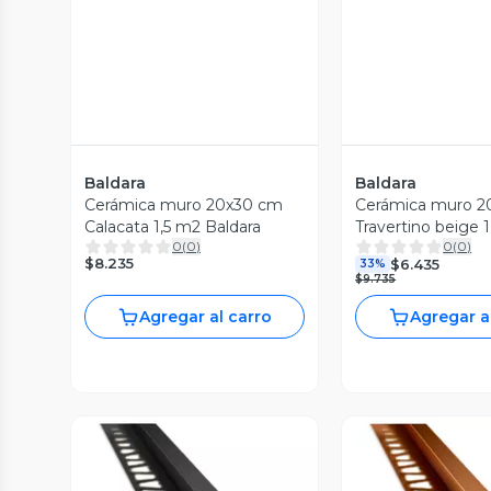
Baldara
Baldara
Cerámica muro 20x30 cm
Cerámica muro 2
Calacata 1,5 m2 Baldara
Travertino beige 
0
(
0
)
0
(
0
)
Baldara
$8.235
$6.435
33%
$9.735
Agregar al carro
Agregar a