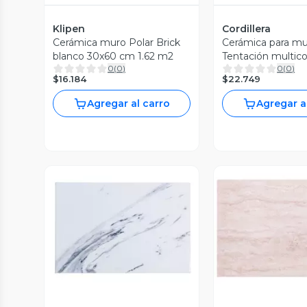
Klipen
Cordillera
Cerámica muro Polar Brick
Cerámica para m
blanco 30x60 cm 1.62 m2
Tentación multico
0
(
0
)
0
(
0
)
cm 2.07 m2
$16.184
$22.749
Agregar al carro
Agregar a
Vista Previa
Vista P