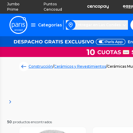
Jumbo
Puntos
Prime
Cencosud
Categorías
Entregar en Las Condes
Construcción
/
Cerámicos y Revestimientos
/
Cerámicas Mu
50
productos encontrados