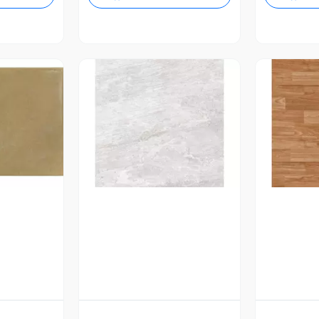
revia
Vista Previa
V