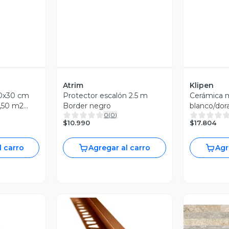
Atrim
Klipen
0x30 cm
Protector escalón 2.5 m
Cerámica m
1,50 m2
Border negro
blanco/dor
0
(
0
)
m2
$10.990
$17.804
l carro
Agregar al carro
Agr