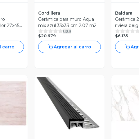
Cordillera
Baldara
uro
Cerámica para muro Aqua
Cerámica 
lor 27x45
mix azul 33x33 cm 2.07 m2
riviera bei
0
(
0
)
$20.679
$6.135
l carro
Agregar al carro
Agr
revia
Vista Previa
V