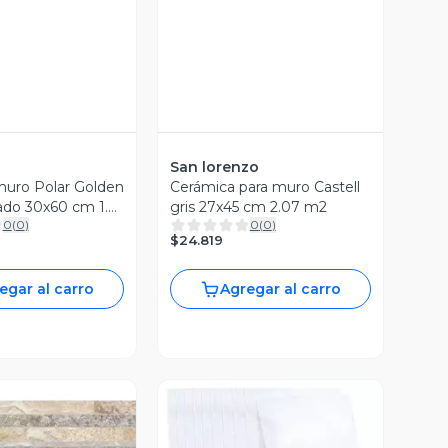
San lorenzo
uro Polar Golden
Cerámica para muro Castell
ado 30x60 cm 1.62
gris 27x45 cm 2.07 m2
0
(
0
)
0
(
0
)
$24.819
egar al carro
Agregar al carro