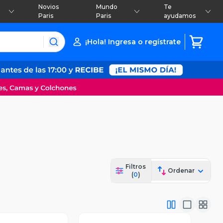
Novios
Mundo
Te
Paris
Paris
ayudamos
¡Hola! Ingresa o regístrate
Filtros
Ordenar
(
0
)