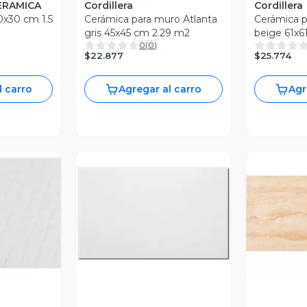
ERAMICA
Cordillera
Cordillera
x30 cm 1.5
Cerámica para muro Atlanta
Cerámica p
gris 45x45 cm 2.29 m2
beige 61x6
0
(
0
)
$22.877
$25.774
l carro
Agregar al carro
Agr
revia
Vista Previa
V