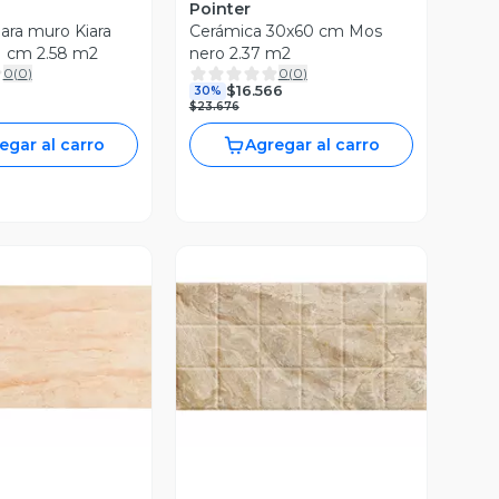
Pointer
ara muro Kiara
Cerámica 30x60 cm Mos
1 cm 2.58 m2
nero 2.37 m2
0
(
0
)
0
(
0
)
$16.566
30%
$23.676
egar al carro
Agregar al carro
ista Previa
Vista Previa