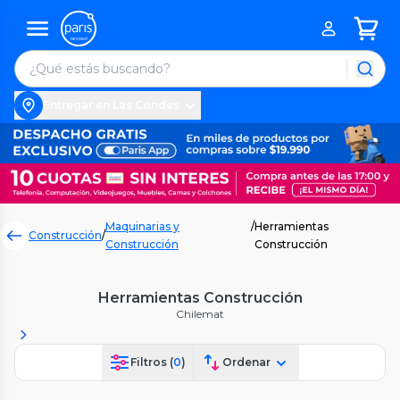
Entregar en Las Condes
Maquinarias y
/
Herramientas
Construcción
/
Construcción
Construcción
Herramientas Construcción
Chilemat
Filtros (
0
)
Ordenar