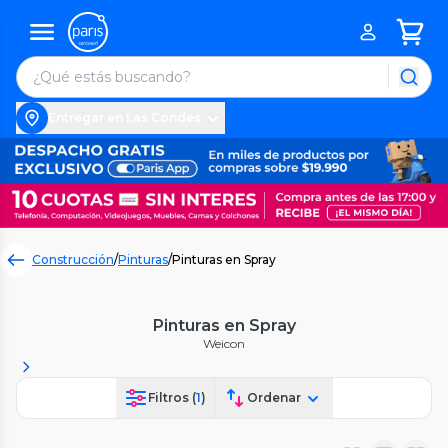
Entregar en Las Condes
Construcción
/
Pinturas
/
Pinturas en Spray
Pinturas en Spray
Weicon
Filtros (
1
)
Ordenar