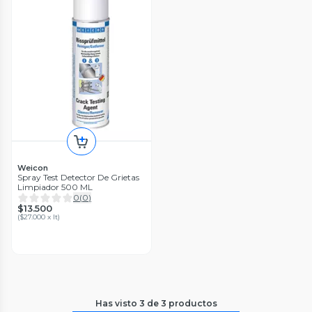
Weicon
Spray Test Detector De Grietas
Limpiador 500 ML
0
(
0
)
$13.500
(
$27.000 x lt
)
Has visto
3
de
3
productos