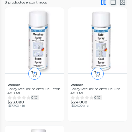
3
productos encontrados
Weicon
Weicon
Spray Recubrimiento De Latón
Spray Recubrimiento De Oro
400 Ml
400 Ml
0
(
0
)
0
(
0
)
$23.080
$24.000
(
$57.700 x lt
)
(
$60.000 x lt
)