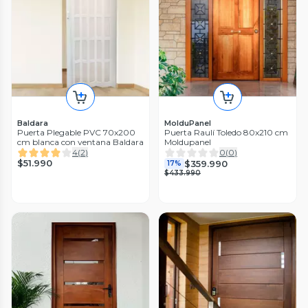
Baldara
MolduPanel
Puerta Plegable PVC 70x200
Puerta Raulí Toledo 80x210 cm
cm blanca con ventana Baldara
Moldupanel
4
(
2
)
0
(
0
)
$51.990
$359.990
17%
$433.990