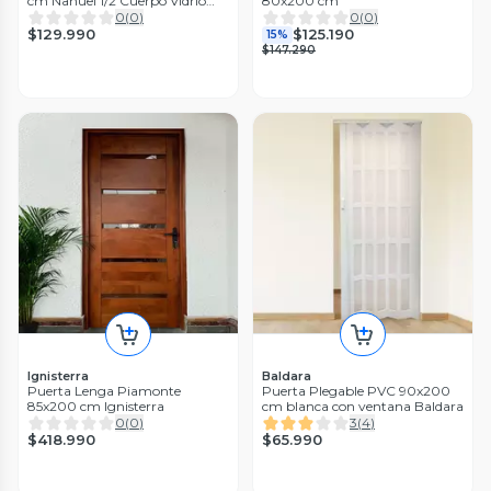
cm Nahuel 1/2 Cuerpo Vidrio
80x200 cm
AFN.
0
(
0
)
0
(
0
)
$129.990
$125.190
15%
$147.290
Ignisterra
Baldara
Puerta Lenga Piamonte
Puerta Plegable PVC 90x200
85x200 cm Ignisterra
cm blanca con ventana Baldara
0
(
0
)
3
(
4
)
$418.990
$65.990