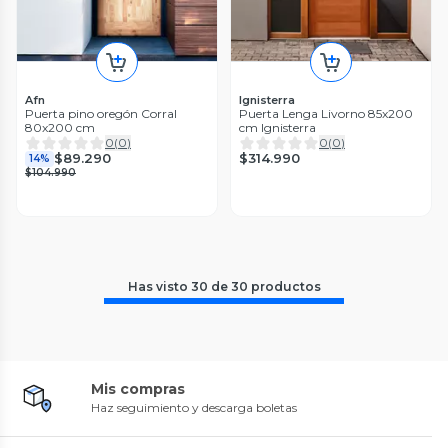
Afn
Ignisterra
Puerta pino oregón Corral
Puerta Lenga Livorno 85x200
80x200 cm
cm Ignisterra
0
(
0
)
0
(
0
)
$314.990
$89.290
14%
$104.990
Has visto
30
de
30
productos
Mis compras
Haz seguimiento y descarga boletas