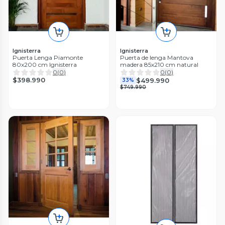
Ignisterra
Ignisterra
Puerta Lenga Piamonte
Puerta de lenga Mantova
80x200 cm Ignisterra
madera 85x210 cm natural
0
(
0
)
0
(
0
)
$398.990
$499.990
33%
$749.990