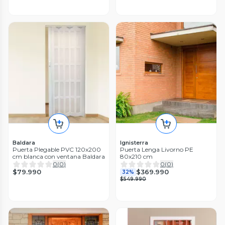
Baldara
Ignisterra
Puerta Plegable PVC 120x200
Puerta Lenga Livorno PE
cm blanca con ventana Baldara
80x210 cm
0
(
0
)
0
(
0
)
$79.990
$369.990
32%
$549.990