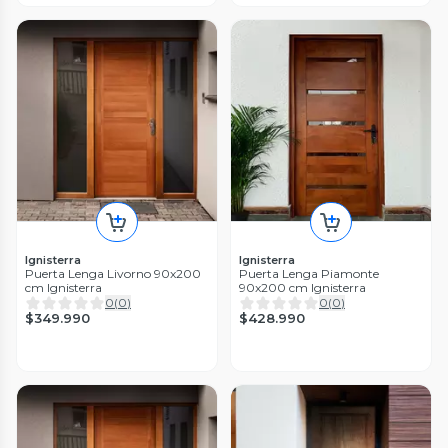
Ignisterra
Ignisterra
Puerta Lenga Livorno 90x200
Puerta Lenga Piamonte
cm Ignisterra
90x200 cm Ignisterra
0
(
0
)
0
(
0
)
$349.990
$428.990