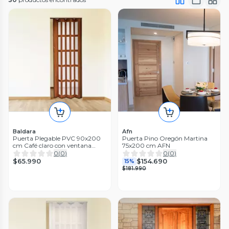
Baldara
Afn
Puerta Plegable PVC 90x200
Puerta Pino Oregón Martina
cm Café claro con ventana
75x200 cm AFN
Baldara
0
(
0
)
0
(
0
)
$65.990
$154.690
15%
$181.990