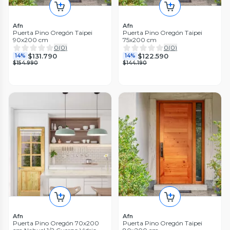
Afn
Afn
Puerta Pino Oregón Taipei
Puerta Pino Oregón Taipei
90x200 cm
75x200 cm
0
(
0
)
0
(
0
)
$131.790
$122.590
14%
14%
$154.990
$144.190
Afn
Afn
Puerta Pino Oregón 70x200
Puerta Pino Oregón Taipei