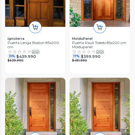
Ignisterra
MolduPanel
Puerta Lenga Boston 85x200
Puerta Raulí Toledo 85x220 cm
cm
Moldupanel
0
(
0
)
0
(
0
)
$439.990
$399.990
31%
17%
$639.990
$481.990