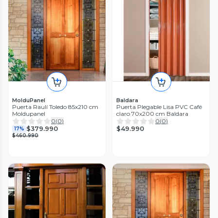
MolduPanel
Baldara
Puerta Raulí Toledo 85x210 cm
Puerta Plegable Lisa PVC Café
Moldupanel
claro 70x200 cm Baldara
0
(
0
)
0
(
0
)
$49.990
$379.990
17%
$460.990