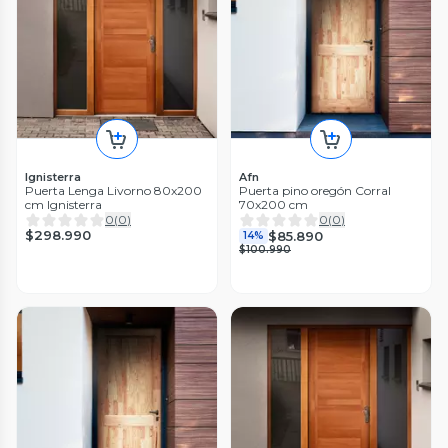
Ignisterra
Afn
Puerta Lenga Livorno 80x200
Puerta pino oregón Corral
cm Ignisterra
70x200 cm
0
(
0
)
0
(
0
)
$298.990
$85.890
14%
$100.990