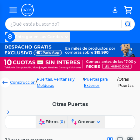
Entregar en Las Condes
Puertas, Ventanas y
/
Puertas para
/
Otras
Construcción
/
Molduras
Exterior
Puertas
Otras Puertas
Filtros (
0
)
Ordenar
30
productos encontrados