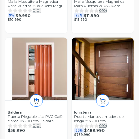
Malla Mosquitera Magnetica
Malla Mosquitera Magnetica
Para Puertas 150x130cm Magic
Para Puertas 200x210cm
Mesh
Magic Mesh
0
(
0
)
0
(
0
)
$9.990
$11.990
9%
25%
$10.990
$15.990
Baldara
Ignisterra
Puerta Plegable Lisa PVC Café
Puerta Mantova madera de
claro 90x200 cm Baldara
lenga 85x200 cm
0
(
0
)
0
(
0
)
$56.990
$489.990
33%
$739.990