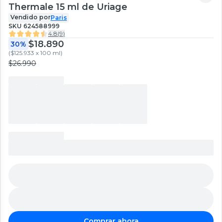
Thermale 15 ml de Uriage
Vendido por
Paris
SKU
624588999
4.8
(
9
)
$18.890
30%
(
$125.933 x 100 ml
)
$26.990
Comprar ahora