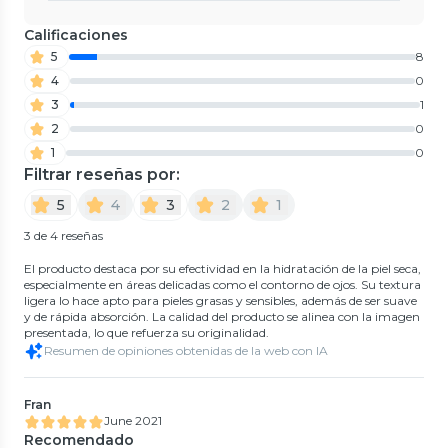
Calificaciones
5
8
4
0
3
1
2
0
1
0
Filtrar reseñas por:
5
4
3
2
1
3 de 4 reseñas
El producto destaca por su efectividad en la hidratación de la piel seca,
especialmente en áreas delicadas como el contorno de ojos. Su textura
ligera lo hace apto para pieles grasas y sensibles, además de ser suave
y de rápida absorción. La calidad del producto se alinea con la imagen
presentada, lo que refuerza su originalidad.
Resumen de opiniones obtenidas de la web con IA
Fran
June 2021
Recomendado