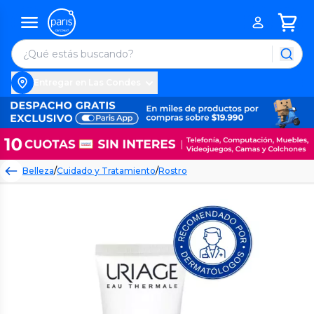
Entregar en Las Condes
Belleza
/
Cuidado y Tratamiento
/
Rostro