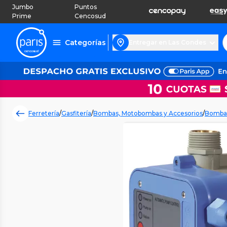
Jumbo
Puntos
Prime
Cencosud
Categorías
Entregar en Las Condes
Ferretería
/
Gasfitería
/
Bombas, Motobombas y Accesorios
/
Bomba