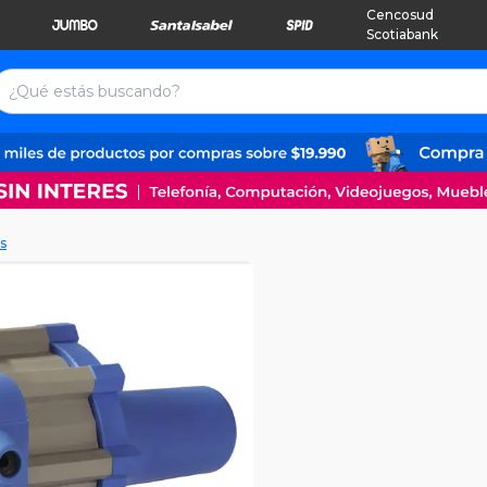
Cencosud
Scotiabank
s