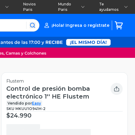
Novios
Mundo
Te
Paris
Paris
ayudamos
¡Hola! Ingresa o regístrate
Flustem
Control de presión bomba
electrónico 1'' HE Flustem
Vendido por
Easy
SKU
MKUU1O941H-2
$24.990