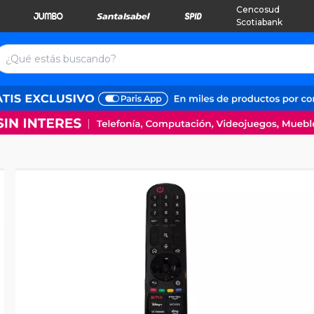
Cencosud
Scotiabank