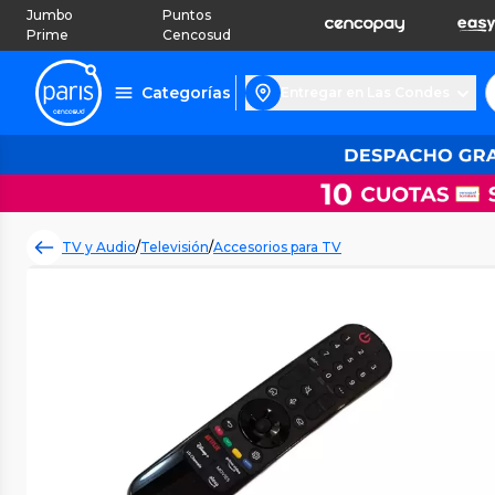
Jumbo
Puntos
Prime
Cencosud
Categorías
Entregar en Las Condes
TV y Audio
/
Televisión
/
Accesorios para TV