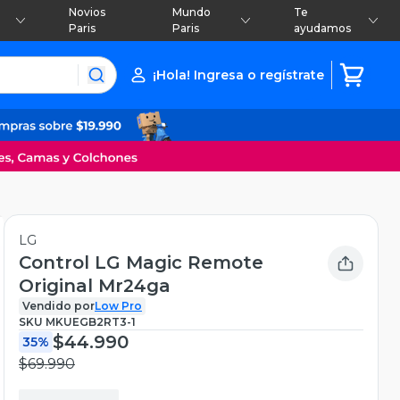
Novios
Mundo
Te
Paris
Paris
ayudamos
¡Hola! Ingresa o regístrate
LG
Control LG Magic Remote
Original Mr24ga
Vendido por
Low Pro
SKU
MKUEGB2RT3-1
$44.990
35%
$69.990