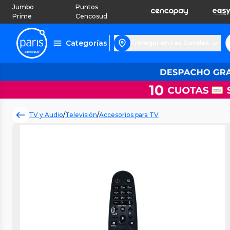
Jumbo
Puntos
Prime
Cencosud
Categorías
Entregar en Las Condes
TV y Audio
/
Televisión
/
Accesorios para TV