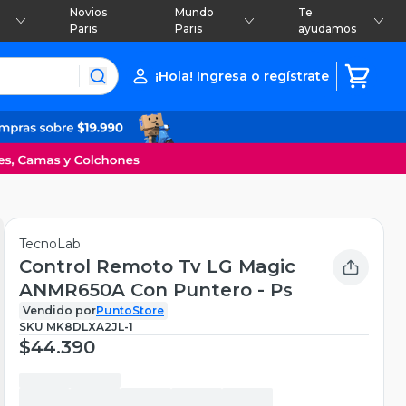
Novios
Mundo
Te
Paris
Paris
ayudamos
¡Hola! Ingresa o regístrate
TecnoLab
Control Remoto Tv LG Magic
ANMR650A Con Puntero - Ps
Vendido por
PuntoStore
SKU
MK8DLXA2JL-1
$44.390