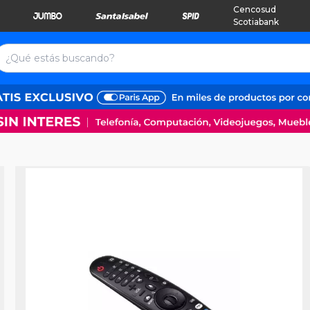
Cencosud
Scotiabank