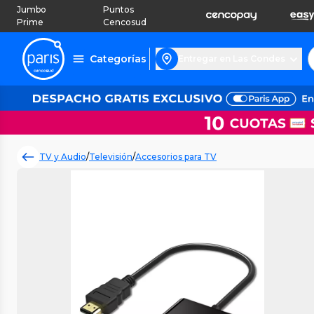
Jumbo
Puntos
Prime
Cencosud
Categorías
Entregar en Las Condes
TV y Audio
/
Televisión
/
Accesorios para TV