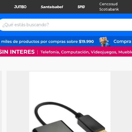
Cencosud
Scotiabank