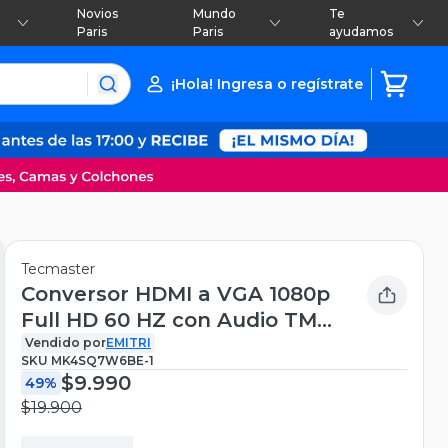
Novios
Mundo
Te
Paris
Paris
ayudamos
¡Hola! Ingresa o regístrate
Tecmaster
Conversor HDMI a VGA 1080p
Full HD 60 HZ con Audio TM-
100536
Vendido por
EMITRI
SKU
MK4SQ7W6BE-1
$9.990
49%
$19.900