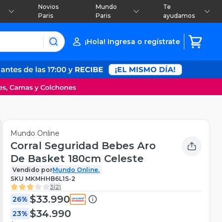
Novios
Mundo
Te
Paris
Paris
ayudamos
¡Hola! Ingresa o regístrate
Mundo Online
Corral Seguridad Bebes Aro
De Basket 180cm Celeste
Vendido por
Mundo Online.
SKU
MKMHHB6L1S-2
3
(
2
)
$33.990
26%
$34.990
23%