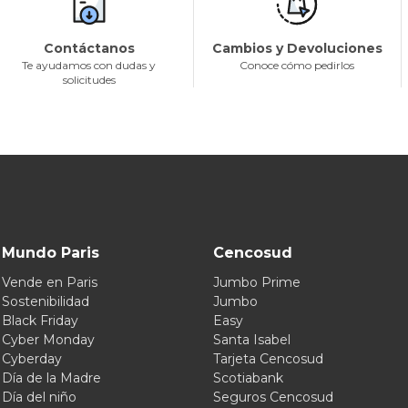
Contáctanos
Cambios y Devoluciones
Te ayudamos con dudas y
Conoce cómo pedirlos
solicitudes
Mundo Paris
Cencosud
Vende en Paris
Jumbo Prime
Sostenibilidad
Jumbo
Black Friday
Easy
Cyber Monday
Santa Isabel
Cyberday
Tarjeta Cencosud
Día de la Madre
Scotiabank
Día del niño
Seguros Cencosud