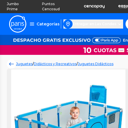
Jumbo
Puntos
Prime
Cencosud
Categorías
Entregar en Las Condes
Juguetes
/
Didácticos y Recreativos
/
Juguetes Didácticos