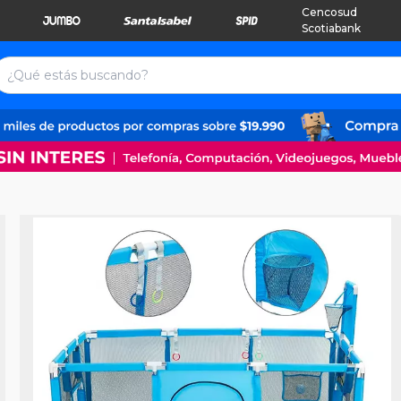
Cencosud
Scotiabank