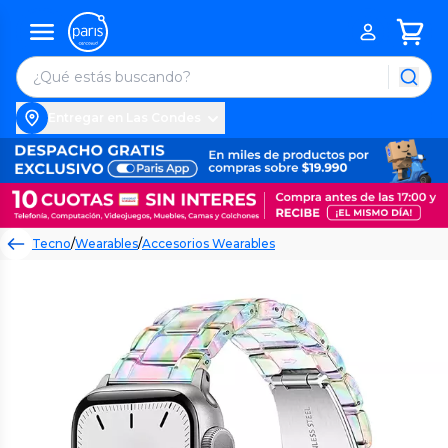
Entregar en Las Condes
Tecno
/
Wearables
/
Accesorios Wearables