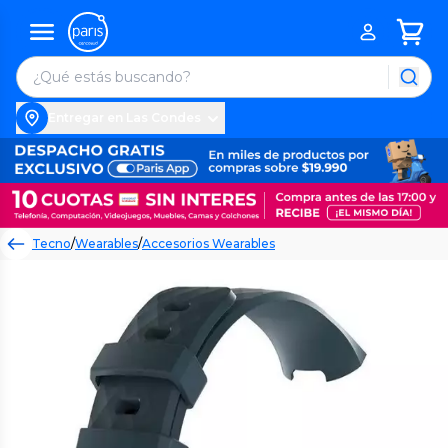
Entregar en Las Condes
Tecno
/
Wearables
/
Accesorios Wearables