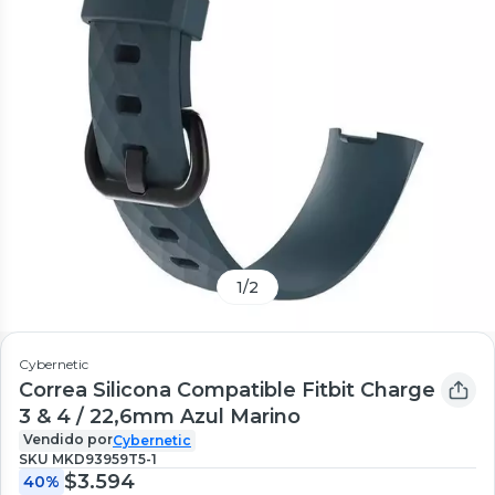
1
/
2
Cybernetic
Correa Silicona Compatible Fitbit Charge
3 & 4 / 22,6mm Azul Marino
Vendido por
Cybernetic
SKU
MKD93959T5-1
$3.594
40%