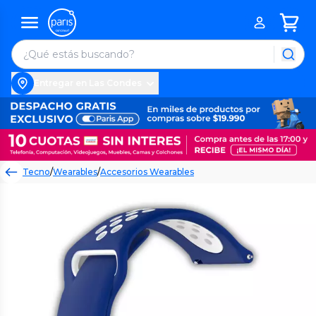
Entregar en Las Condes
Tecno
/
Wearables
/
Accesorios Wearables