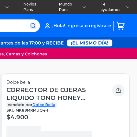
Novios
Mundo
Te
Paris
Paris
ayudamos
¡Hola! Ingresa o regístrate
Dolce bella
CORRECTOR DE OJERAS
LIQUIDO TONO HONEY
DOLCE BELLA
Vendido por
Dolce Bella
SKU
MK89MRMUQ4-1
$4.900