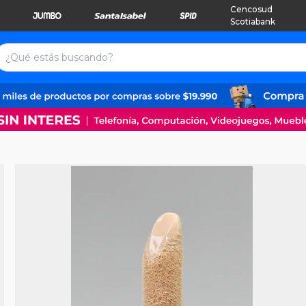
Cencosud
Scotiabank