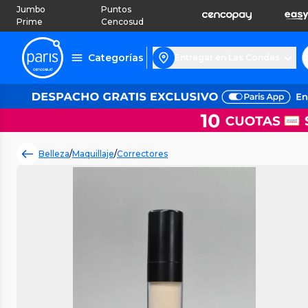
Jumbo
Puntos
Prime
Cencosud
Categorías
Entregar en Las Condes
Belleza
/
Maquillaje
/
Correctores