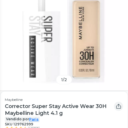
1
/
2
Maybelline
Corrector Super Stay Active Wear 30H
Maybelline Light 4.1 g
Vendido por
Paris
SKU
129762999