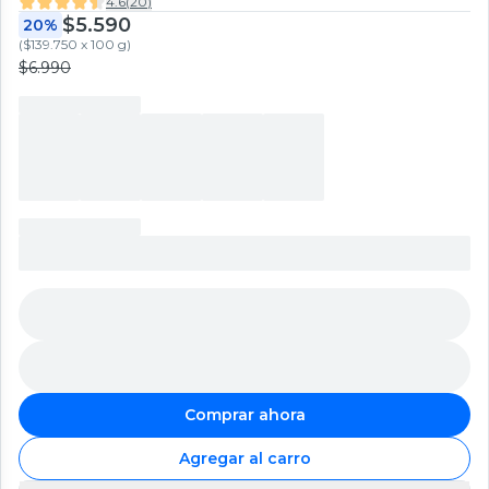
4.6
(
20
)
$5.590
20%
(
$139.750 x 100 g
)
$6.990
Comprar ahora
Agregar al carro