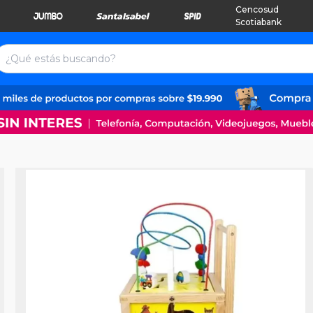
Cencosud
Scotiabank