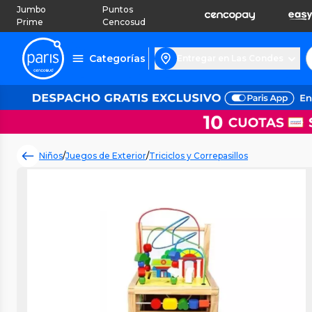
Jumbo
Puntos
Prime
Cencosud
Categorías
Entregar en Las Condes
Niños
/
Juegos de Exterior
/
Triciclos y Correpasillos