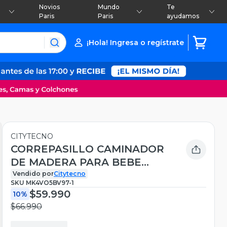
Novios
Mundo
Te
Paris
Paris
ayudamos
¡Hola! Ingresa o regístrate
CITYTECNO
CORREPASILLO CAMINADOR
DE MADERA PARA BEBE
MONTESSORI
Vendido por
Citytecno
SKU
MK4VO5BV97-1
$59.990
10%
$66.990