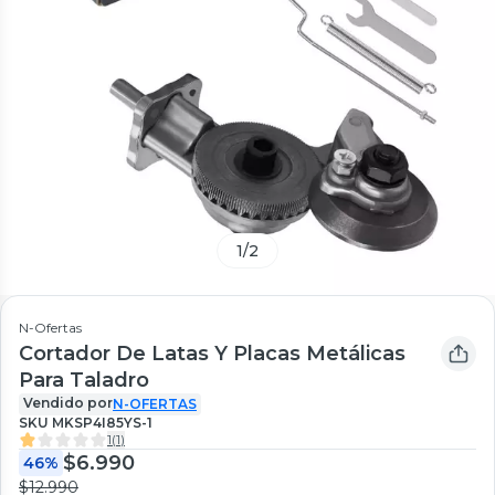
1
/
2
N-Ofertas
Cortador De Latas Y Placas Metálicas
Para Taladro
Vendido por
N-OFERTAS
SKU
MKSP4I85YS-1
1
(
1
)
$6.990
46%
$12.990