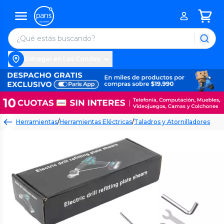
Entregar en Las Condes
Herramientas
/
Herramientas Eléctricas
/
Taladros y Atornilladores