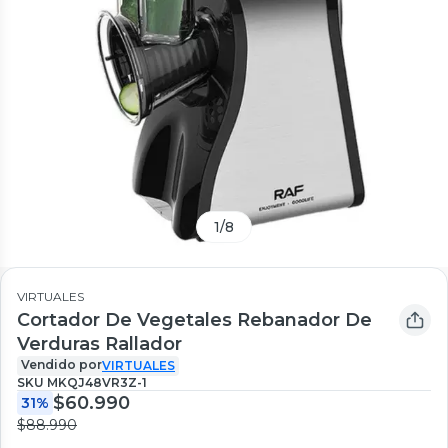
1
/
8
VIRTUALES
Cortador De Vegetales Rebanador De
Verduras Rallador
Vendido por
VIRTUALES
SKU
MKQJ48VR3Z-1
$60.990
31%
$88.990