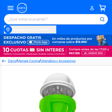
Entregar en Las Condes
Deco
/
Menaje Cocina
/
Utensilios y Accesorios