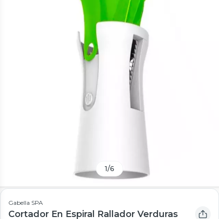
1
/
6
Gabella SPA
Cortador En Espiral Rallador Verduras