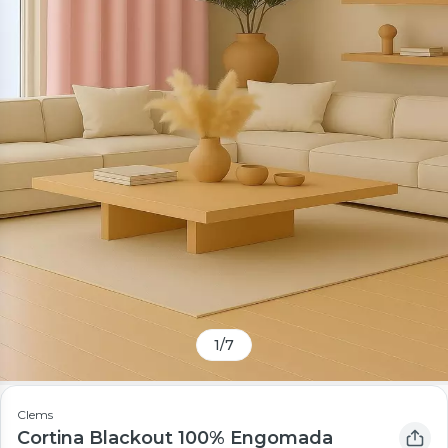
1
/
7
Clems
Cortina Blackout 100% Engomada