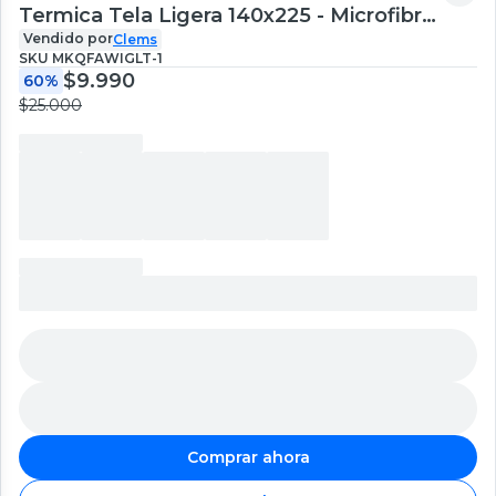
Termica Tela Ligera 140x225 - Microfibra
Premium - 1 Paño Rosa
Vendido por
Clems
SKU
MKQFAWIGLT-1
$9.990
60%
$25.000
Comprar ahora