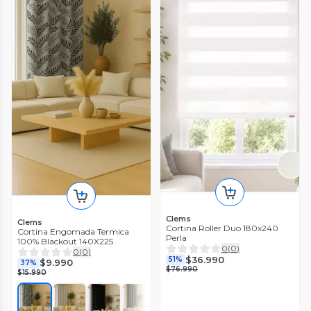
Clems
Clems
Cortina Roller Duo 180x240
Cortina Engomada Termica
Perla
100% Blackout 140X225
0
(
0
)
0
(
0
)
$36.990
51%
$9.990
37%
$76.990
$15.990