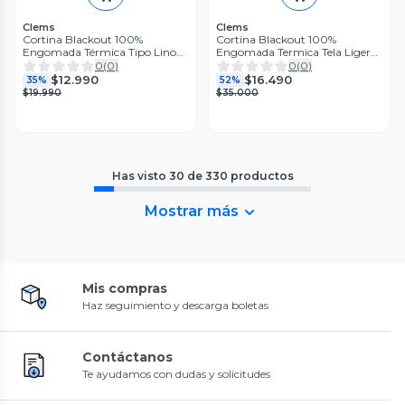
Clems
Clems
Cortina Blackout 100%
Cortina Blackout 100%
Engomada Térmica Tipo Lino
Engomada Termica Tela Ligera
140x220 - Tela Gruesa
140x225 - Microfibra Premium
0
(
0
)
0
(
0
)
Premium - 1 Paño Beige
- 2 Paños Morado
$12.990
$16.490
35%
52%
$19.990
$35.000
Has visto
30
de
330
productos
Mostrar más
Mis compras
Haz seguimiento y descarga boletas
Contáctanos
Te ayudamos con dudas y solicitudes