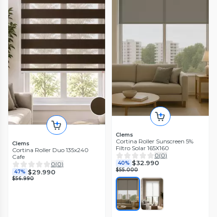
Clems
Cortina Roller Sunscreen 5%
Clems
Filtro Solar 165X160
Cortina Roller Duo 135x240
0
(
0
)
Cafe
$32.990
40%
0
(
0
)
$55.000
$29.990
47%
$56.990