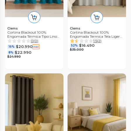
Clems
Clems
Cortina Blackout 100%
Cortina Blackout 100%
Engomada Térmica Tipo Lino
Engomada Termica Tela Ligera
140x220 - Tela Gruesa
140x225 - Microfibra Premium
0
(
0
)
1.5
(
2
)
Premium - 2 Paños Turquesa
- 2 Paños Blanco
$16.490
52%
$20.990
16%
$35.000
$22.990
8%
$24.990