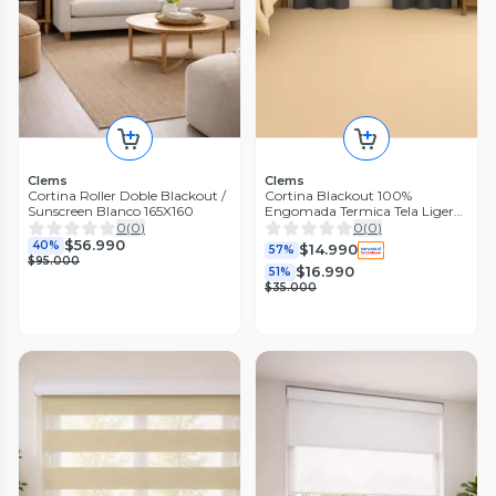
Clems
Clems
Cortina Roller Doble Blackout /
Cortina Blackout 100%
Sunscreen Blanco 165X160
Engomada Termica Tela Ligera
140x225 - Microfibra Premium
0
(
0
)
0
(
0
)
- 2 Paños Gris Oscur
$56.990
40%
$14.990
57%
$95.000
$16.990
51%
$35.000