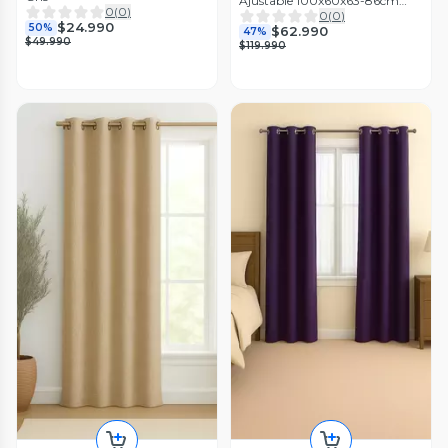
Ajustable 100x60x63-86cm
0
(
0
)
Blanco
0
(
0
)
$24.990
50%
$62.990
47%
$49.990
$119.990