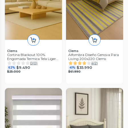
Clems
Clems
Cortina Blackout 100%
Alfombra Diseño Genova Para
Engomada Termica Tela Ligera
Living 200x220 Clems
140x225 - Microfibra Premium
0
(
0
)
4
(
2
)
- 1 Paño Gris Oscuro
$9.490
$35.990
62%
41%
$25.000
$61.990