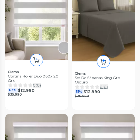
Clems
Clems
Cortina Roller Duo 060x120
Set De Sábanas King Gris
Gris
Oscuro
0
(
0
)
0
(
0
)
$12.990
63%
$12.990
51%
$35.990
$26.990