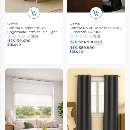
Clems
Clems
Cortina Blackout 100%
Cortina Roller Doble Blackout /
Engomada Termica Tela Ligera
Sunscreen 180X160
140x225 - Microfibra Premium
0
(
0
)
0
(
0
)
- 1 Paño Negro
$9.490
62%
$54.990
42%
$25.000
$59.990
36%
$95.000