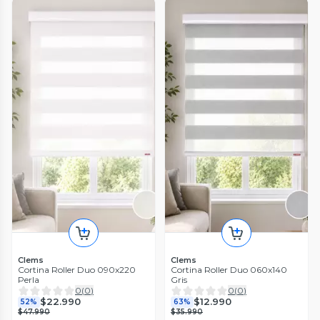
Clems
Clems
Cortina Roller Duo 090x220
Cortina Roller Duo 060x140
Perla
Gris
0
(
0
)
0
(
0
)
$22.990
$12.990
52%
63%
$47.990
$35.990