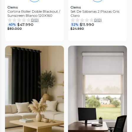
Clems
Clems
Cortina Roller Doble Blackout /
Set De Sábanas 2 Plazas Gris
Sunscreen Blanco 120X160
Claro
0
(
0
)
0
(
0
)
$47.990
$11.990
40%
52%
$80.000
$24.990