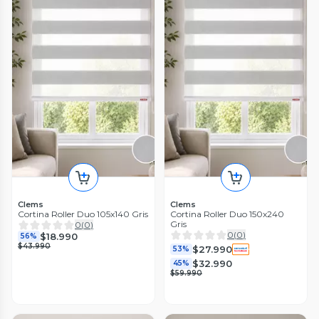
Clems
Clems
Cortina Roller Duo 105x140 Gris
Cortina Roller Duo 150x240
Gris
0
(
0
)
0
(
0
)
$18.990
56%
$43.990
$27.990
53%
$32.990
45%
$59.990