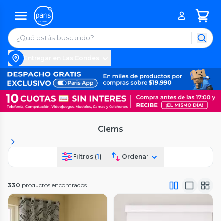
Entregar en Las Condes
Clems
Filtros (
1
)
Ordenar
330
productos encontrados