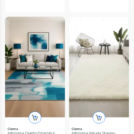
Clems
Clems
Alfombra Diseño Estambul
Alfombra Peluda Shaggy