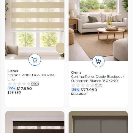
Clems
Clems
Cortina Roller Duo 090x160
Cortina Roller Doble Blackout /
Lino
Sunscreen Blanco 180X240
0
(
0
)
0
(
0
)
$17.990
55%
$77.990
29%
$39.990
$110.000