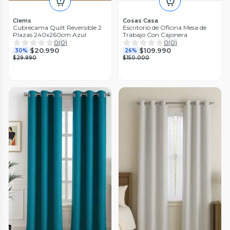
Clems
Cosas Casa
Cubrecama Quilt Reversible 2
Escritorio de Oficina Mesa de
Plazas 240x260cm Azul
Trabajo Con Cajonera
0
(
0
)
0
(
0
)
$20.990
$109.990
30%
26%
$29.990
$150.000