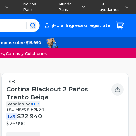
Novios
Mundo
Te
Paris
Paris
ayudamos
¡Hola! Ingresa o regístrate
DIB
Cortina Blackout 2 Paños
Trento Beige
Vendido por
DIB
SKU
MKFGKIH7L0-1
$22.940
15%
$26.990