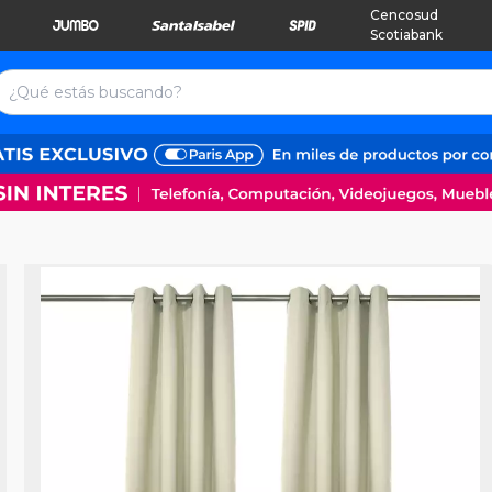
Cencosud
Scotiabank