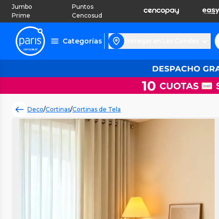
Jumbo
Puntos
Prime
Cencosud
Categorías
Entregar en Las Condes
Deco
/
Cortinas
/
Cortinas de Tela