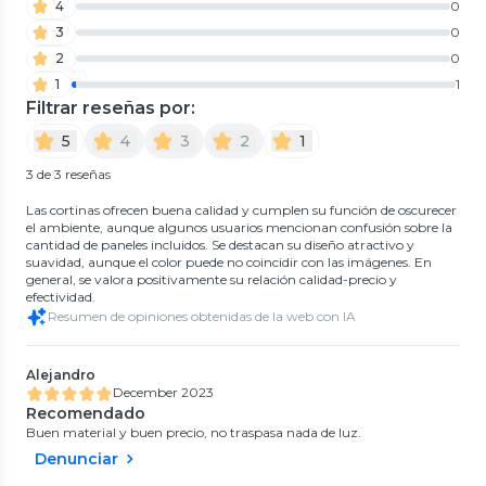
4
0
3
0
2
0
1
1
Filtrar reseñas por:
5
4
3
2
1
3 de 3 reseñas
Las cortinas ofrecen buena calidad y cumplen su función de oscurecer
el ambiente, aunque algunos usuarios mencionan confusión sobre la
cantidad de paneles incluidos. Se destacan su diseño atractivo y
suavidad, aunque el color puede no coincidir con las imágenes. En
general, se valora positivamente su relación calidad-precio y
efectividad.
Resumen de opiniones obtenidas de la web con IA
Alejandro
December 2023
Recomendado
Buen material y buen precio, no traspasa nada de luz.
Denunciar