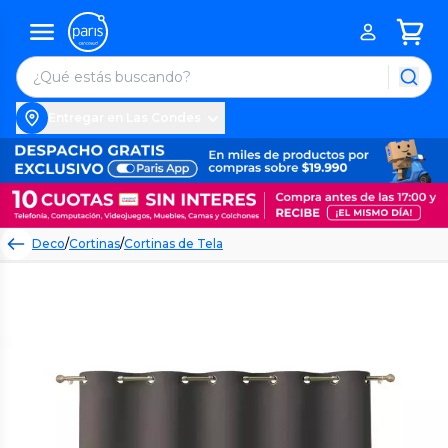
Entregar en Las Condes
Deco
/
Cortinas
/
Cortinas de Tela