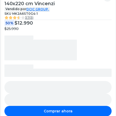
140x220 cm Vincenzi
Vendido por
DCIC GROUP.
SKU
MK2A6ST0G4-1
3.7
(
3
)
$12.990
50%
$25.990
Comprar ahora