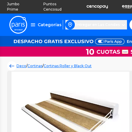
Jumbo
Puntos
Prime
Cencosud
Categorías
Entregar en Las Condes
Deco
/
Cortinas
/
Cortinas Roller y Black Out