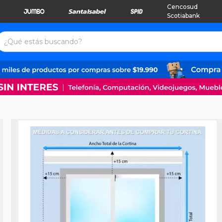
Cencosud
Scotiabank