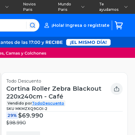
Novios
Mundo
Te
Paris
Paris
ayudamos
¡Hola! Ingresa o regístrate
Todo Descuento
Cortina Roller Zebra Blackout
220x240cm - Café
Vendido por
TodoDescuento
SKU
MKMZXQ9GOI-2
$69.990
29%
$98.990