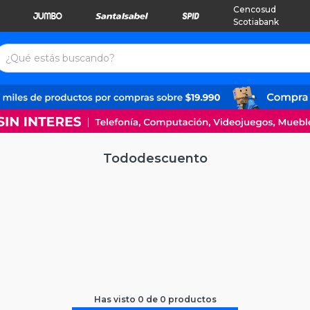
Cencosud
Scotiabank
Tododescuento
Has visto
0
de
0
productos