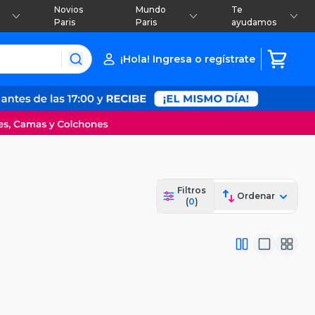
Novios
Mundo
Te
Paris
Paris
ayudamos
¡Hola! Ingresa o regístrate
Filtros
Ordenar
(
0
)