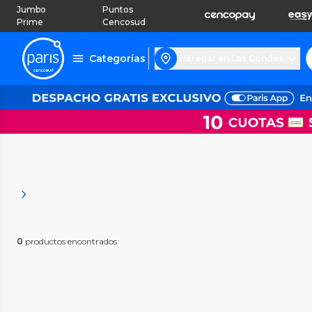
Jumbo
Puntos
Prime
Cencosud
Categorías
Entregar en Las Condes
0
productos encontrados