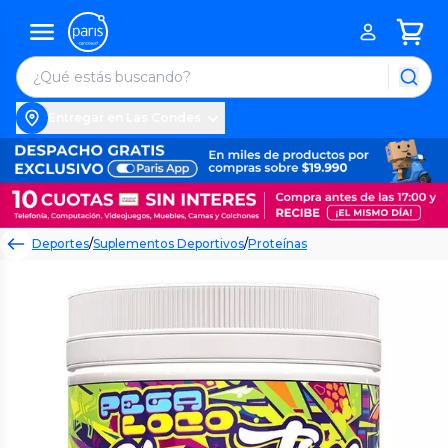
Entregar en Las Condes
Deportes
/
Suplementos Deportivos
/
Proteínas