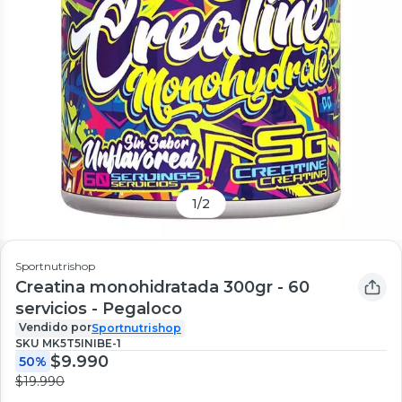
1
/
2
Sportnutrishop
Creatina monohidratada 300gr - 60
servicios - Pegaloco
Vendido por
Sportnutrishop
SKU
MK5T5INIBE-1
$9.990
50%
$19.990