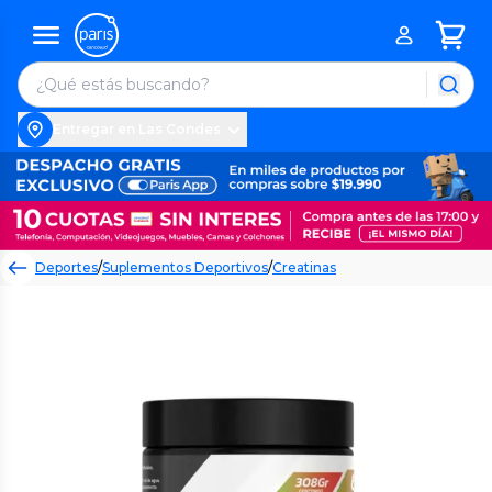
Entregar en Las Condes
Deportes
/
Suplementos Deportivos
/
Creatinas