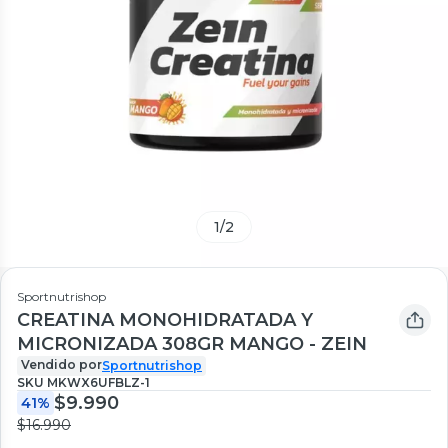
1
/
2
Sportnutrishop
CREATINA MONOHIDRATADA Y
MICRONIZADA 308GR MANGO - ZEIN
Vendido por
Sportnutrishop
SKU
MKWX6UFBLZ-1
$9.990
41%
$16.990