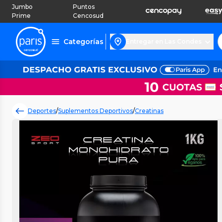
Jumbo
Puntos
Prime
Cencosud
Categorías
Entregar en Las Condes
Deportes
/
Suplementos Deportivos
/
Creatinas