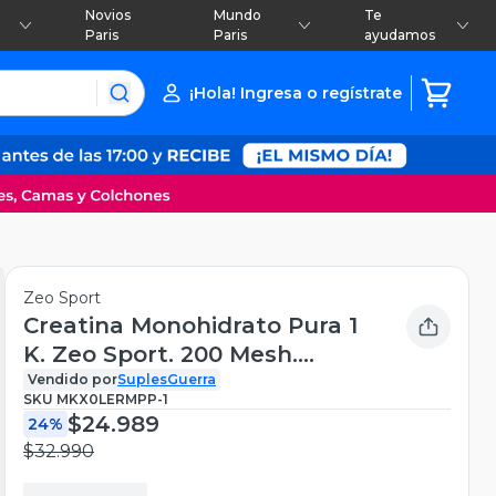
Novios
Mundo
Te
Paris
Paris
ayudamos
¡Hola! Ingresa o regístrate
Zeo Sport
Creatina Monohidrato Pura 1
K. Zeo Sport. 200 Mesh.
Premium Sabor Sin Sabor
Vendido por
SuplesGuerra
SKU
MKX0LERMPP-1
$24.989
24%
$32.990