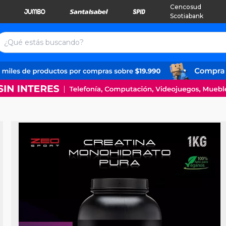
Cencosud
Scotiabank