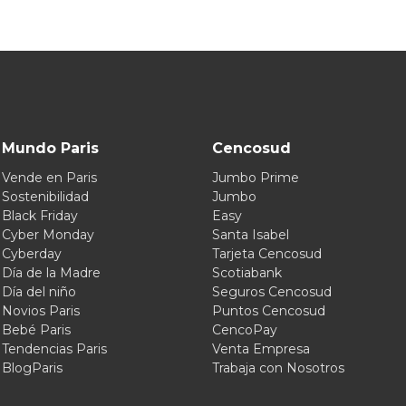
Mundo Paris
Cencosud
Vende en Paris
Jumbo Prime
Sostenibilidad
Jumbo
Black Friday
Easy
Cyber Monday
Santa Isabel
Cyberday
Tarjeta Cencosud
Día de la Madre
Scotiabank
Día del niño
Seguros Cencosud
Novios Paris
Puntos Cencosud
Bebé Paris
CencoPay
Tendencias Paris
Venta Empresa
BlogParis
Trabaja con Nosotros