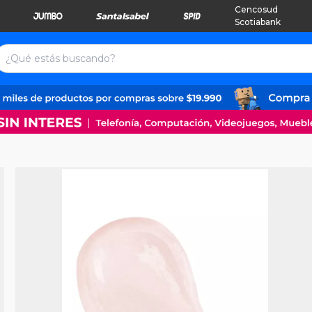
Cencosud
Scotiabank