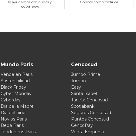
Te ayudamos con dudas y
Conoce cómo pedirlos
solicitudes
Mundo Paris
Cencosud
Vende en Paris
Jumbo Prime
Sostenibilidad
Jumbo
Black Friday
Easy
Cyber Monday
Santa Isabel
Cyberday
Tarjeta Cencosud
Día de la Madre
Scotiabank
Día del niño
Seguros Cencosud
Novios Paris
Puntos Cencosud
Bebé Paris
CencoPay
Tendencias Paris
Venta Empresa