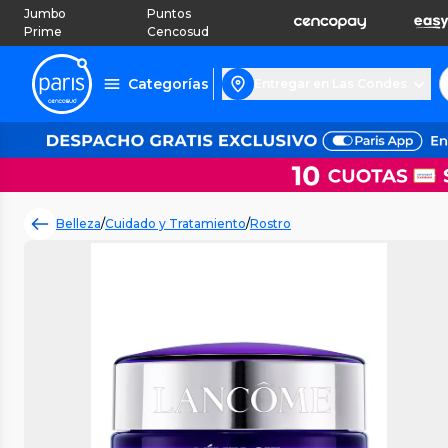
Jumbo
Puntos
Prime
Cencosud
Categorías
Entregar en Las Condes
Belleza
/
Cuidado y Tratamiento
/
Rostro