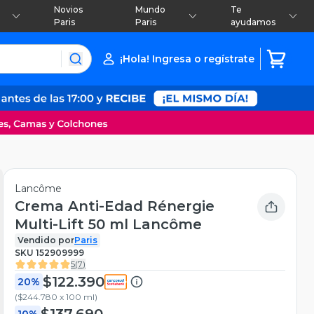
Novios
Mundo
Te
Paris
Paris
ayudamos
¡Hola! Ingresa o regístrate
Lancôme
Crema Anti-Edad Rénergie
Multi-Lift 50 ml Lancôme
Vendido por
Paris
SKU
152909999
5
(
7
)
$122.390
20%
(
$244.780 x 100 ml
)
$137.690
10%