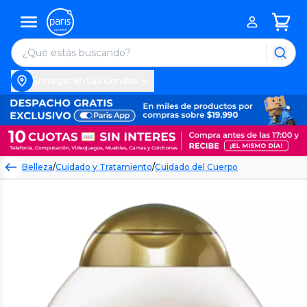
Entregar en Las Condes
Belleza
/
Cuidado y Tratamiento
/
Cuidado del Cuerpo