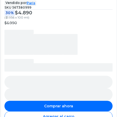
Vendido por
Paris
SKU
567380999
$4.890
30%
(
$1.956 x 100 ml
)
$6.990
Comprar ahora
Agregar al carro